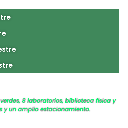
tre
re
stre
stre
des, 8 laboratorios, biblioteca física y
ías y un amplio estacionamiento.