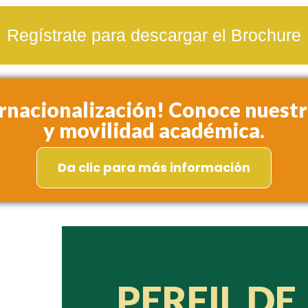
Regístrate para descargar el Brochure
ternacionalización! Conoce nuest
y movilidad académica.
Da clic para más información
PERFIL DE