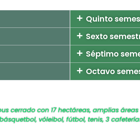
Quinto semes
Sexto semest
Séptimo seme
Octavo seme
cerrado con 17 hectáreas, amplias áreas ver
básquetbol, vóleibol, fútbol, tenis, 3 cafeter