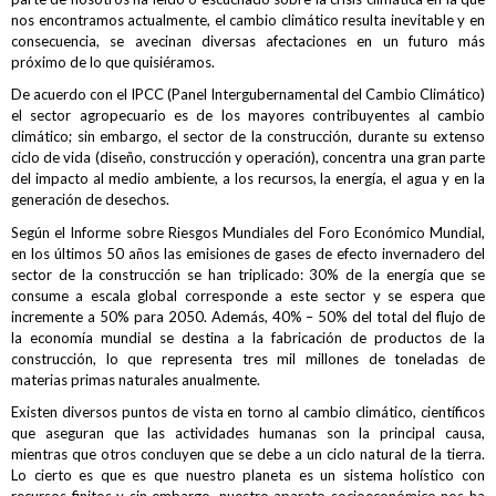
nos encontramos actualmente, el cambio climático resulta inevitable y en
consecuencia, se avecinan diversas afectaciones en un futuro más
próximo de lo que quisiéramos.
De acuerdo con el IPCC (Panel Intergubernamental del Cambio Climático)
el sector agropecuario es de los mayores contribuyentes al cambio
climático; sin embargo, el sector de la construcción, durante su extenso
ciclo de vida (diseño, construcción y operación), concentra una gran parte
del impacto al medio ambiente, a los recursos, la energía, el agua y en la
generación de desechos.
Según el Informe sobre Riesgos Mundiales del Foro Económico Mundial,
en los últimos 50 años las emisiones de gases de efecto invernadero del
sector de la construcción se han triplicado: 30% de la energía que se
consume a escala global corresponde a este sector y se espera que
incremente a 50% para 2050. Además, 40% – 50% del total del flujo de
la economía mundial se destina a la fabricación de productos de la
construcción, lo que representa tres mil millones de toneladas de
materias primas naturales anualmente.
Existen diversos puntos de vista en torno al cambio climático, científicos
que aseguran que las actividades humanas son la principal causa,
mientras que otros concluyen que se debe a un ciclo natural de la tierra.
Lo cierto es que es que nuestro planeta es un sistema holístico con
recursos finitos y sin embargo, nuestro aparato socioeconómico nos ha