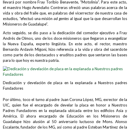
llevará por nombre Fray Toribio Benavente, “Motolinía”. Para este acto,
el maestro Hugo Avendaño Contreras ofreció unas palabras acerca de la
vida y obra del fraile que, en palabras del vicerrector de nuestra casa de
estudios, “efectuó una misión
ad gentes
al igual que la que desarrollan los
Misioneros de Guadalupe”.
Acto seguido, se dio paso a la dedicación del comedor ejecutivo a Fray
Andrés de Olmos, uno de los doce misioneros que llegaron a evangelizar
la Nueva España, experto lingüista. En este acto, el rector, maestro
Bernardo Ardavín Migoni, hizo referencia a la vida y obra del sacerdote
como parte de los destacados y eruditos padres que sentaron las bases
para lo que hoy es nuestra patria.
Dedicación y develación de placa en la explanada a Nuestros padres
Fundadores
Por último, toco el turno al padre Juan Corona López, MG, exrector de la
UIC, quien fue el encargado de develar la placa en honor a Nuestros
Padres Fundadores en la explanada ubicada entre los edificios Asia y
América. El ahora encargado de Educación en los Misioneros de
Guadalupe hizo alusión al 50 aniversario luctuoso de Mons. Alonso
Escalante, fundador de los MG, así como al padre Esteban Martínez de la