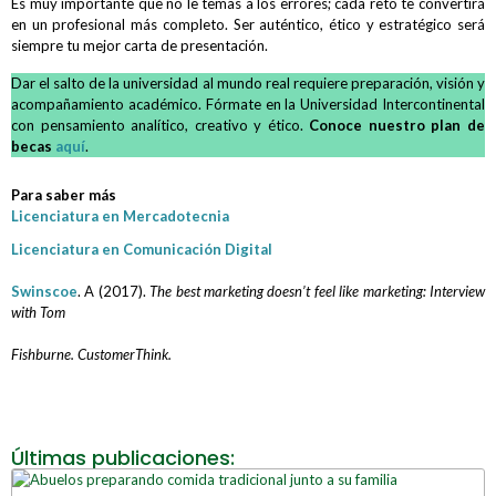
Es muy importante que no le temas a los errores; cada reto te convertirá
en un profesional más completo. Ser auténtico, ético y estratégico será
siempre tu mejor carta de presentación.
Dar el salto de la universidad al mundo real requiere preparación, visión y
acompañamiento académico. Fórmate en la Universidad Intercontinental
con pensamiento analítico, creativo y ético.
Conoce nuestro plan de
becas
aquí
.
Para saber más
Licenciatura en Mercadotecnia
Licenciatura en Comunicación Digital
Swinscoe
. A (2017).
The best marketing doesn’t feel like marketing: Interview
with Tom
Fishburne.
CustomerThink.
Últimas publicaciones: