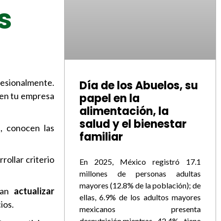
s
fesionalmente.
Día de los Abuelos, su
 en tu empresa
papel en la
alimentación, la
salud y el bienestar
, conocen las
familiar
rollar criterio
En 2025, México registró 17.1
millones de personas adultas
mayores (12.8% de la población); de
scan
actualizar
ellas, 6.9% de los adultos mayores
ios.
mexicanos presenta
desnutrición,mientras 42.4% tiene