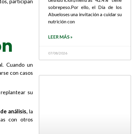
tos, participan
sobrepeso.Por ello, el Día de los
Abueloses una invitación a cuidar su
nutrición con
LEER MÁS »
ón
07/08/2026
al. Cuando un
narse con casos
replantear su
de análisis,
la
as con otros