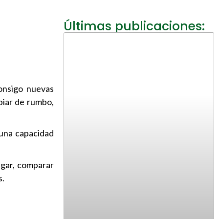
Últimas publicaciones:
consigo nuevas
biar de rumbo,
 una capacidad
igar, comparar
s.