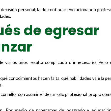
 decisión personal; la de continuar evolucionando profes
dades.
és de egresar
anzar
e varios años resulta complicado o innecesario. Pero 
 qué conocimientos hacen falta, qué habilidades vale la pe
s.
con ello; con asumir el desarrollo profesional propio com
ón. Por medio de programas de posgrado y educación