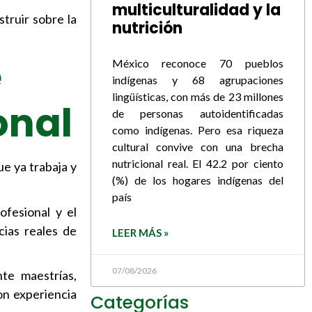
multiculturalidad y la
truir sobre la
nutrición
e
México reconoce 70 pueblos
indígenas y 68 agrupaciones
lingüísticas, con más de 23 millones
onal
de personas autoidentificadas
como indígenas. Pero esa riqueza
cultural convive con una brecha
nutricional real. El 42.2 por ciento
e ya trabaja y
(%) de los hogares indígenas del
país
ofesional y el
ias reales de
LEER MÁS »
07/08/2026
te maestrías,
on experiencia
Categorías