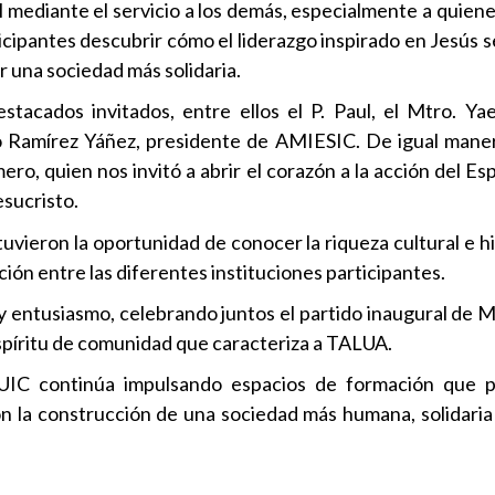
l mediante el servicio a los demás, especialmente a quien
icipantes descubrir cómo el liderazgo inspirado en Jesús 
 una sociedad más solidaria.
tacados invitados, entre ellos el P. Paul, el Mtro. Yae
co Ramírez Yáñez, presidente de AMIESIC. De igual maner
o, quien nos invitó a abrir el corazón a la acción del Esp
esucristo.
tuvieron la oportunidad de conocer la riqueza cultural e h
ción entre las diferentes instituciones participantes.
y entusiasmo, celebrando juntos el partido inaugural de M
spíritu de comunidad que caracteriza a TALUA.
 UIC continúa impulsando espacios de formación que p
 la construcción de una sociedad más humana, solidaria 