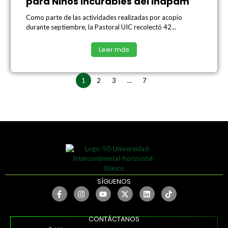
para Niños Incurables del Inapam
Como parte de las actividades realizadas por acopio
durante septiembre, la Pastoral UIC recolectó 42...
Leer más
1
2
3
…
7
SÍGUENOS
CONTÁCTANOS