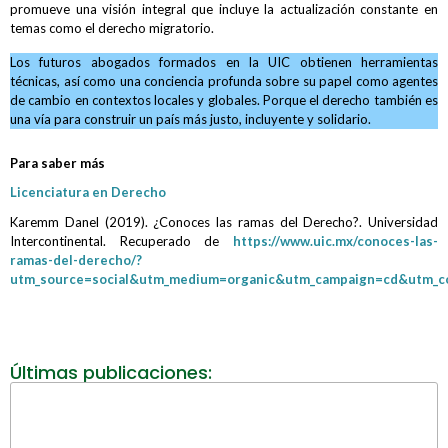
promueve una visión integral que incluye la actualización constante en
temas como el derecho migratorio.
Los futuros abogados formados en la UIC obtienen herramientas
técnicas, así como una conciencia profunda sobre su papel como agentes
de cambio en contextos locales y globales. Porque el derecho también es
una vía para construir un país más justo, incluyente y solidario.
Para saber más
Licenciatura en Derecho
Karemm Danel (2019). ¿Conoces las ramas del Derecho?. Universidad
Intercontinental. Recuperado de
https://www.uic.mx/conoces-las-
ramas-del-derecho/?
utm_source=social&utm_medium=organic&utm_campaign=cd&utm_co
Últimas publicaciones: