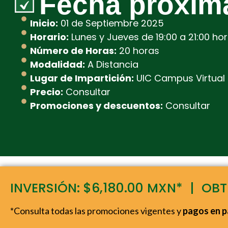
Fecha próxim
Inicio:
01 de Septiembre 2025
Horario:
Lunes y Jueves de 19:00 a 21:00 ho
Número de Horas:
20 horas
Modalidad:
A Distancia
Lugar de Impartición:
UIC Campus Virtual
Precio:
Consultar
Promociones y descuentos:
Consultar
INVERSIÓN: $6,180.00 MXN* | OB
*Consulta todas las promociones vigentes y
pagos en p