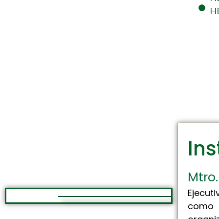
HB
Ins
Mtro
Ejecut
como 