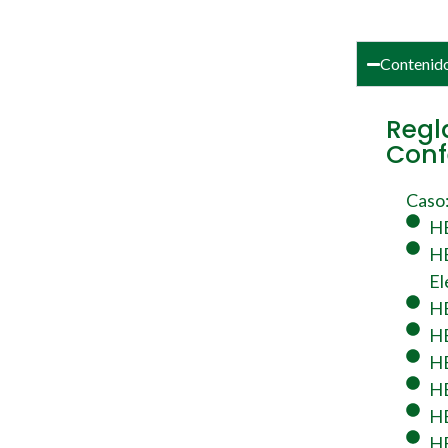
Contenid
Regla
Conf
Caso
HB
HB
El
HB
HB
HB
HB
HB
H