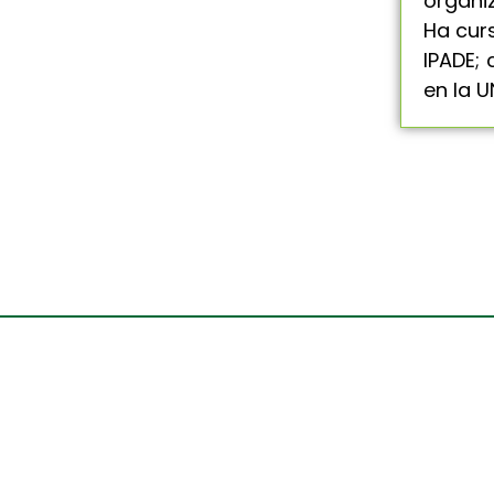
organi
Ha cur
IPADE;
en la 