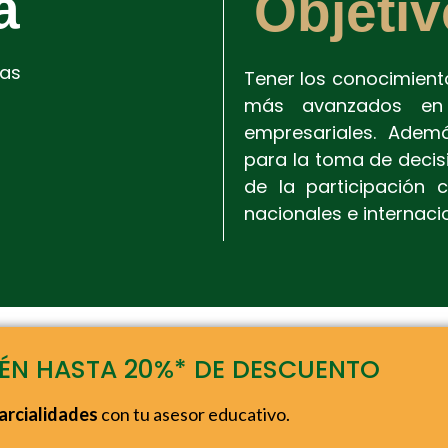
a
Objetiv
ras
Tener los conocimient
más avanzados en 
empresariales. Ademá
para la toma de decis
de la participación
nacionales e internaci
TÉN HASTA 20%* DE DESCUENTO
arcialidades
con tu asesor educativo.