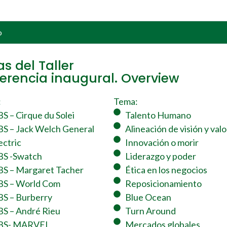
o
s del Taller
erencia inaugural. Overview
:
Tema:
S – Cirque du Solei
Talento Humano
S – Jack Welch General
Alineación de visión y val
ectric
Innovación o morir
S -Swatch
Liderazgo y poder
S – Margaret Tacher
Ética en los negocios
S – World Com
Reposicionamiento
S – Burberry
Blue Ocean
S – André Rieu
Turn Around
BS- MARVEL
Mercados globales