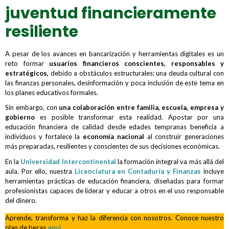
juventud financieramente
resiliente
A pesar de los avances en bancarización y herramientas digitales es un
reto formar
usuarios financieros conscientes, responsables y
estratégicos,
debido a obstáculos estructurales: una deuda cultural con
las finanzas personales, desinformación y poca inclusión de este tema en
los planes educativos formales.
Sin embargo, con
una colaboración entre familia, escuela, empresa y
gobierno
es posible transformar esta realidad. Apostar por una
educación financiera de calidad desde edades tempranas beneficia a
individuos y fortalece la
economía nacional
al construir generaciones
más preparadas, resilientes y conscientes de sus decisiones económicas.
En la
Universidad Intercontinental
la formación integral va más allá del
aula. Por ello, nuestra
Licenciatura en Contaduría y Finanzas
incluye
herramientas prácticas de educación financiera, diseñadas para formar
profesionistas capaces de liderar y educar a otros en el uso responsable
del dinero.
Aprende, transforma y haz la diferencia con nosotros. Conoce nuestro
plan de becas
aquí
.