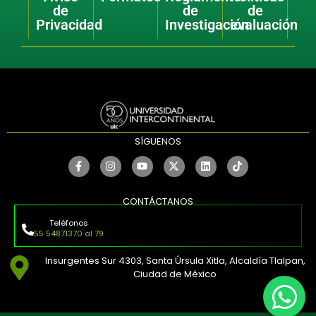
de
de
de
Privacidad
Investigación
evaluación
SÍGUENOS
CONTÁCTANOS
Teléfonos
55 54871370 al 79
Insurgentes Sur 4303, Santa Úrsula Xitla, Alcaldía Tlalpan,
Ciudad de México