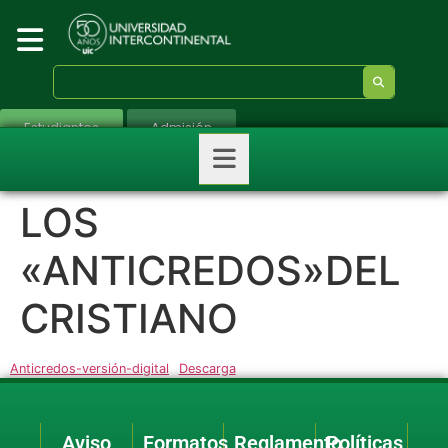
Estudiantes
Admisión
LOS
«ANTICREDOS»DEL
CRISTIANO
Anticredos-versión-digital
Descarga
Aviso
Formatos
Reglamento
Políticas