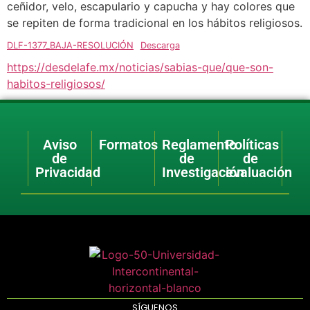
ceñidor, velo, escapulario y capucha y hay colores que
se repiten de forma tradicional en los hábitos religiosos.
DLF-1377_BAJA-RESOLUCIÓN
Descarga
https://desdelafe.mx/noticias/sabias-que/que-son-
habitos-religiosos/
Aviso
Formatos
Reglamento
Políticas
de
de
de
Privacidad
Investigación
evaluación
SÍGUENOS