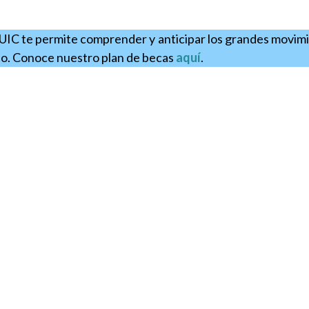
 UIC te permite comprender y anticipar los grandes movim
ndo. Conoce nuestro plan de becas
aquí
.