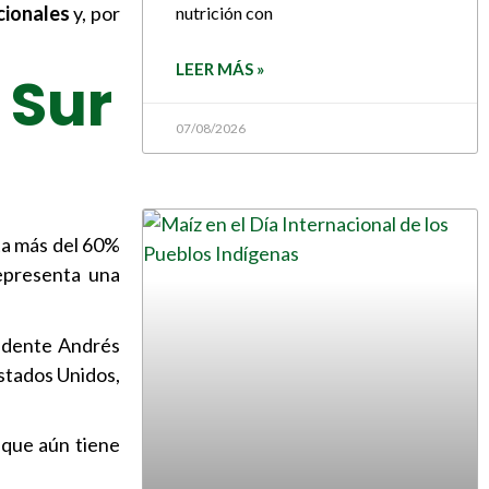
cionales
y, por
nutrición con
LEER MÁS »
 Sur
07/08/2026
ta más del 60%
representa una
sidente Andrés
stados Unidos,
 que aún tiene