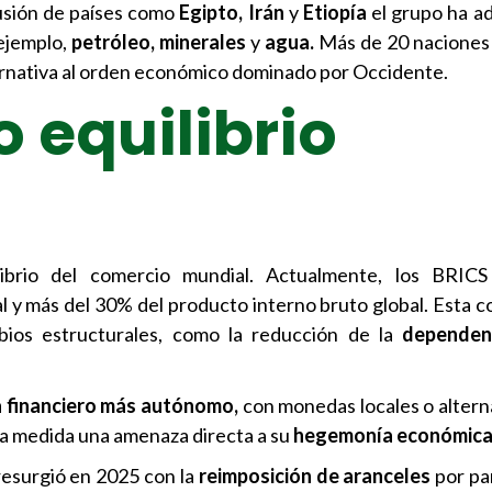
lusión de países como
Egipto, Irán
y
Etiopía
el grupo ha a
 ejemplo,
petróleo, minerales
y
agua.
Más de 20 naciones
lternativa al orden económico dominado por Occidente.
o equilibrio
ibrio del comercio mundial. Actualmente, los BRICS
l y más del 30% del producto interno bruto global. Esta co
bios estructurales, como la reducción de la
dependen
 financiero más autónomo,
con monedas locales o alterna
a medida una amenaza directa a su
hegemonía económica
resurgió en 2025 con la
reimposición de aranceles
por pa