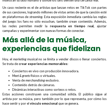
muestran su lado humano y donde los fans sienten una cercanía real.
Un caso reciente es el de artistas que lanzan retos en TikTok con partes
de sus canciones, logrando millones de vistas antes de que la canción esté
en plataformas de
streaming.
Esta exposición inmediata cambia las reglas
del juego: los fans no sólo escuchan, también crean contenido. Además,
las redes permiten medir la
respuesta en tiempo real,
ajustar
campañas y experimentar con nuevas formas de conectar.
Más allá de la música,
experiencias que fidelizan
Hoy, el
marketing
musical no se limita a vender discos o llenar conciertos.
Se trata de
crear experiencias memorables
:
Conciertos en vivo con producción innovadora.
Meet & greets
físicos o virtuales.
Venta de
merchandising
exclusivo.
Contenido detrás de cámaras.
Dinámicas interactivas como sorteos o retos.
Estas acciones construyen una comunidad sólida. El público sigue al
artista por su música, pero también por lo que representa, por cómo los
hace sentir y por el
vínculo emocional
que se genera.