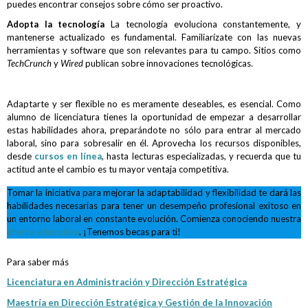
puedes encontrar consejos sobre cómo ser proactivo.
Adopta la tecnología
La tecnología evoluciona constantemente, y
mantenerse actualizado es fundamental. Familiarízate con las nuevas
herramientas y software que son relevantes para tu campo. Sitios como
TechCrunch
y
Wired
publican sobre innovaciones tecnológicas.
Adaptarte y ser flexible no es meramente deseables, es esencial. Como
alumno de licenciatura tienes la oportunidad de empezar a desarrollar
estas habilidades ahora, preparándote no sólo para entrar al mercado
laboral, sino para sobresalir en él. Aprovecha los recursos disponibles,
desde
cursos en línea
, hasta lecturas especializadas, y recuerda que tu
actitud ante el cambio es tu mayor ventaja competitiva.
Tomar la iniciativa para mejorar la adaptabilidad y flexibilidad te dará las
habilidades necesarias para tener un desempeño profesional exitoso en
un entorno laboral en constante evolución. Comienza conociendo nuestra
oferta educativa
. ¡Tenemos becas para ti!
Para saber más
Licenciatura en Administración y Dirección Estratégica
Maestría en Dirección Estratégica y Gestión de la Innovación