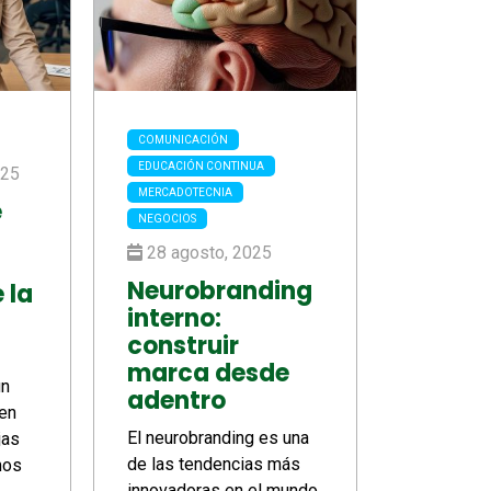
COMUNICACIÓN
EDUCACIÓN CONTINUA
025
MERCADOTECNIA
e
NEGOCIOS
28 agosto, 2025
Neurobranding
 la
interno:
construir
marca desde
un
adentro
 en
El neurobranding es una
jas
de las tendencias más
mos
innovadoras en el mundo