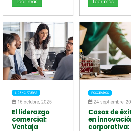
Leer más
Leer más
LICENCIATURAS
POSGRADOS
16 octubre, 2025
24 septiembre, 2
El liderazgo
Casos de éxi
comercial:
en innovació
Ventaja
corporativa: