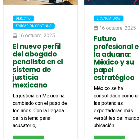
DERECHO
LICENCIATURAS
EDUCACIÓN CONTINUA
16 octubre, 2025
16 octubre, 2025
Futuro
El nuevo perfil
profesional 
del abogado
la aduana:
penalista en el
México y su
sistema de
papel
justicia
estratégico
mexicano
México se ha
La justicia en México ha
consolidado como u
cambiado con el paso de
las potencias
los años. Con la llegada
exportadoras más
del sistema penal
versátiles del mundo
acusatorio,...
ubicación...