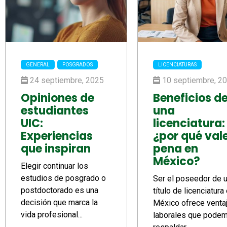
GENERAL
POSGRADOS
LICENCIATURAS
24 septiembre, 2025
10 septiembre, 2
Opiniones de
Beneficios d
estudiantes
una
UIC:
licenciatura:
Experiencias
¿por qué vale
que inspiran
pena en
México?
Elegir continuar los
estudios de posgrado o
Ser el poseedor de 
postdoctorado es una
título de licenciatura
decisión que marca la
México ofrece venta
vida profesional...
laborales que pode