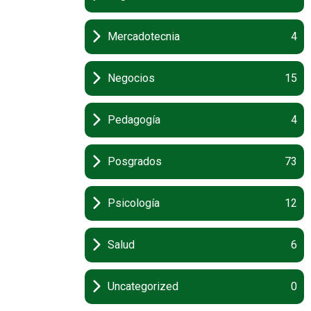
Mercadotecnia
4
Negocios
15
Pedagogía
4
Posgrados
73
Psicología
12
Salud
6
Uncategorized
0