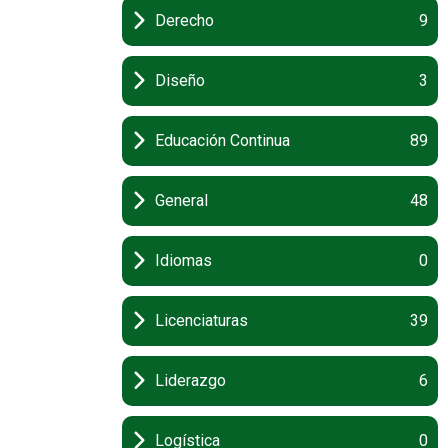
Derecho
9
Diseño
3
Educación Continua
89
General
48
Idiomas
0
Licenciaturas
39
Liderazgo
6
Logística
0