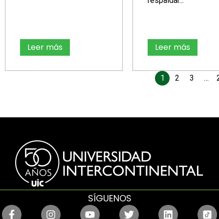
respaldar...
Leer más
Leer más
1
2
3
…
SÍGUENOS