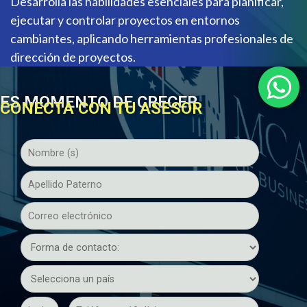
Desarrolla las habilidades esenciales para planificar,
ejecutar y controlar proyectos en entornos
cambiantes, aplicando herramientas profesionales de
dirección de proyectos.
ES MOMENTO DE CRECER
CONECTA CON TU ASESOR