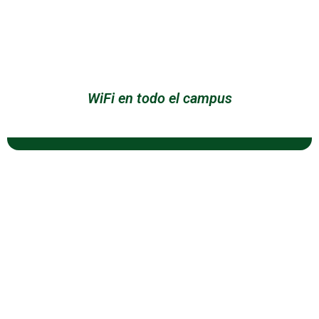
WiFi en todo el campus
PROGRAMAS A DISTANCIA
Licenciaturas en línea
Licenciaturas a distancia