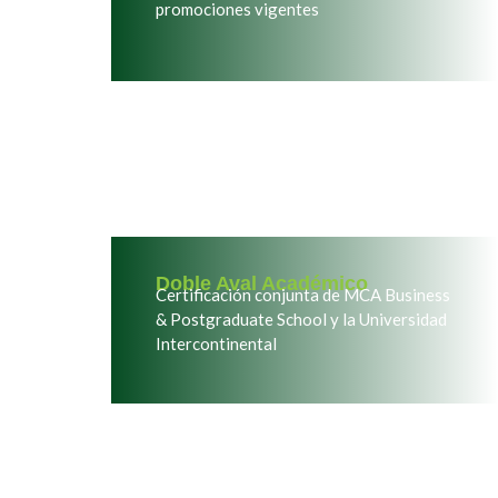
promociones vigentes
Doble Aval Académico
Certificación
conjunta de
MCA Business
&
Postgraduate
School
y la Universidad
Intercontinental