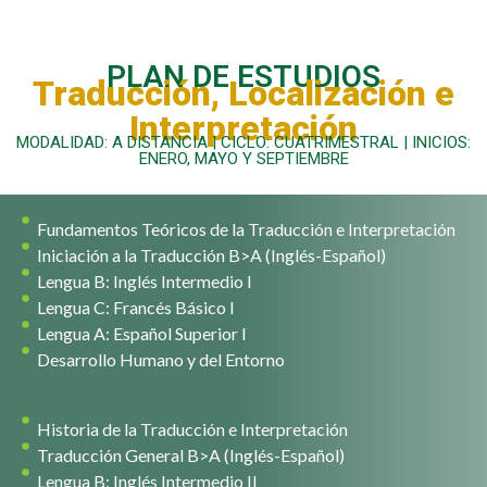
PLAN DE ESTUDIOS
Traducción, Localización e
Interpretación
MODALIDAD: A DISTANCIA | CICLO: CUATRIMESTRAL | INICIOS:
ENERO, MAYO Y SEPTIEMBRE
Fundamentos Teóricos de la Traducción e Interpretación
Iniciación a la Traducción B>A (Inglés-Español)
Lengua B: Inglés Intermedio I
Lengua C: Francés Básico I
Lengua A: Español Superior I
Desarrollo Humano y del Entorno
Historia de la Traducción e Interpretación
Traducción General B>A (Inglés-Español)
Lengua B: Inglés Intermedio II