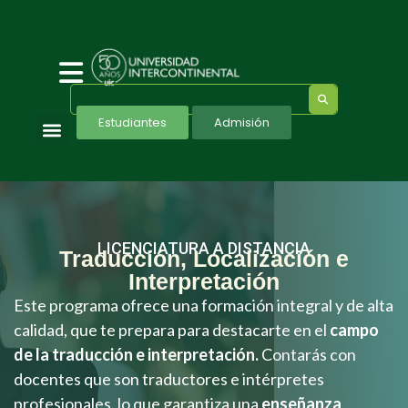
Estudiantes
Admisión
Programas Ejecutivos
LICENCIATURA A DISTANCIA
Traducción, Localización e
Interpretación
Este programa ofrece una formación integral y de alta
calidad, que te prepara para destacarte en el
campo
de la traducción e interpretación.
Contarás con
docentes que son traductores e intérpretes
profesionales, lo que garantiza una
enseñanza