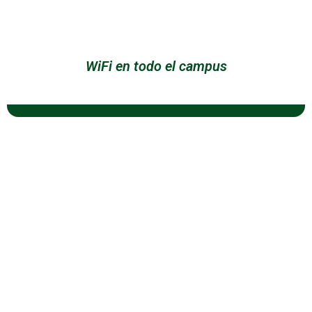
WiFi en todo el campus
PROGRAMAS A DISTANCIA
Licenciaturas en línea
Licenciaturas a distancia
Posgrados a distancia
Postdoctorados a distancia