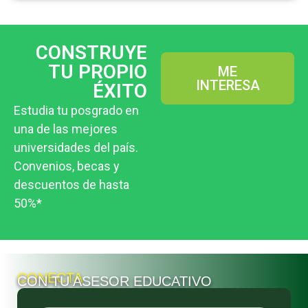
CONSTRUYE
TU PROPIO
ME
INTERESA
ÉXITO
Estudia tu posgrado en
una de las mejores
universidades del país.
Convenios, becas y
descuentos de hasta
50%*
CONECTA
CON TU ASESOR EDUCATIVO