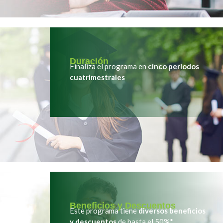
Duración
Finaliza el programa en
cinco periodos
cuatrimestrales
Beneficios y Descuentos
Este programa tiene
diversos beneficios
y descuentos
de hasta el 50%*