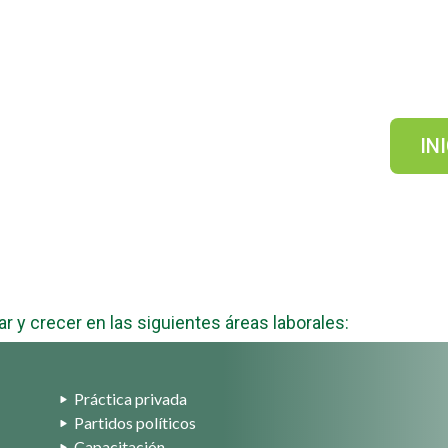
s tu plan de estudios.
ores universidades de
IN
México.
r y crecer en las siguientes áreas laborales:
Práctica privada
Partidos políticos
Capacitación