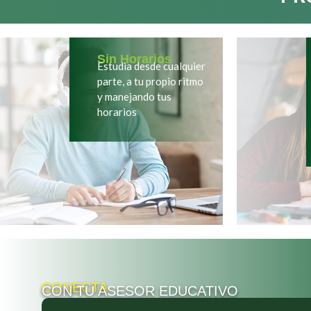
Sin Horarios
Estudia desde cualquier
parte, a tu propio ritmo
y manejando tus
horarios
CONECTA
CON TU ASESOR EDUCATIVO