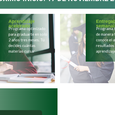
Aprendizaje
Entrega
acelerado
semanal
Programa optimizado
Programa t
para graduarte en solo
de manera f
2 años tres meses. Tú
conoce el 
decides cuántas
resultados
materias cursar
aprendizaj