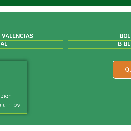
UIVALENCIAS
BOL
IAL
BIB
Q
pción
xalumnos