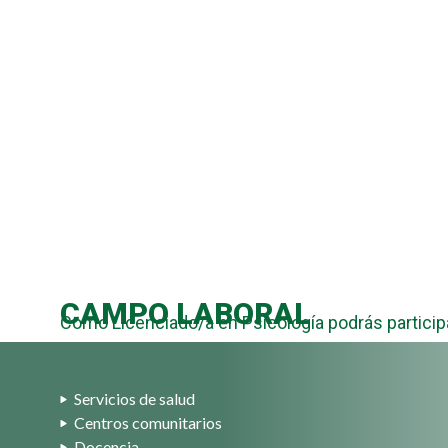
Regístrate y descarga grati
Estudia en una de las mej
CAMPO LABORAL
Como Licenciado/a en Psicología podrás participa
Servicios de salud
Centros comunitarios
Docencia