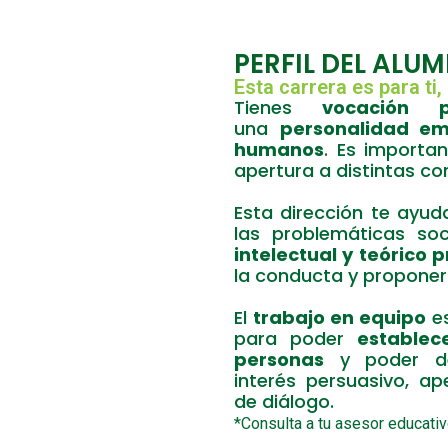
PERFIL DEL ALU
Esta carrera es para ti, s
Tienes
vocación
una
personalidad em
humanos
. Es importa
apertura a distintas co
Esta dirección te ayu
las problemáticas so
intelectual y teórico 
la conducta y proponer
El
trabajo en equipo
es
para poder
establec
personas
y poder des
interés persuasivo, ap
de diálogo.
*Consulta a tu asesor educati