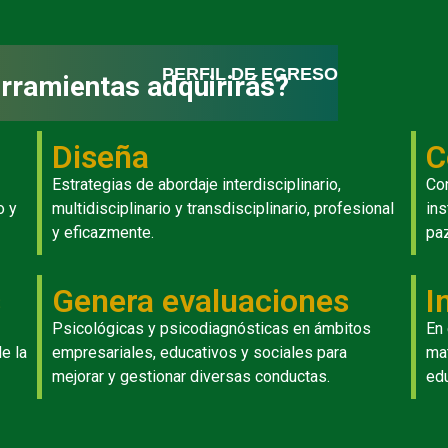
PERFIL DE EGRESO
rramientas adquirirás?
Diseña
C
Estrategias de abordaje interdisciplinario,
Con
o y
multidisciplinario y transdisciplinario, profesional
ins
y eficazmente.
paz
s
Genera evaluaciones
I
Psicológicas y psicodiagnósticas en ámbitos
En 
de la
empresariales, educativos y sociales para
mat
mejorar y gestionar diversas conductas.
edu