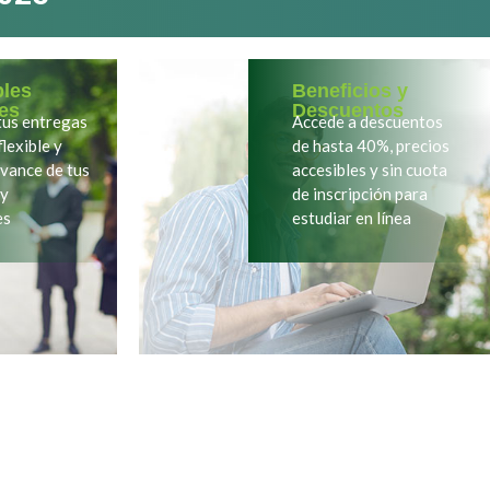
bles
Beneficios y
es
Descuentos
us entregas
Accede a descuentos
lexible y
de hasta 40%, precios
avance de tus
accesibles y sin cuota
 y
de inscripción para
es
estudiar en línea