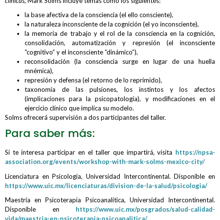
clínicas,
Mark Solms incluye temas como los siguientes:
la base afectiva de la consciencia (el ello consciente),
la naturaleza inconsciente de la cognición (el yo inconsciente),
la memoria de trabajo y el rol de la consciencia en la cognición,
consolidación, automatización y represión (el inconsciente
“cognitivo” y el inconsciente “dinámico”),
reconsolidación (la consciencia surge en lugar de una huella
mnémica),
represión y defensa (el retorno de lo reprimido),
taxonomía de las pulsiones, los instintos y los afectos
(implicaciones para la psicopatología), y modificaciones en el
ejercicio clínico que implica su modelo.
Solms ofrecerá supervisión a dos participantes del taller.
Para saber más:
Si te interesa participar en el taller que impartirá, visita
https://npsa-
association.org/events/workshop-with-mark-solms-mexico-city/
Licenciatura en Psicología, Universidad Intercontinental. Disponible en
https://www.uic.mx/licenciaturas/division-de-la-salud/psicologia/
Maestría en Psicoterapia Psicoanalítica, Universidad Intercontinental.
Disponible en
https://www.uic.mx/posgrados/salud-calidad-
vida/maestria-en-psicoterapia-psicoanalitica/