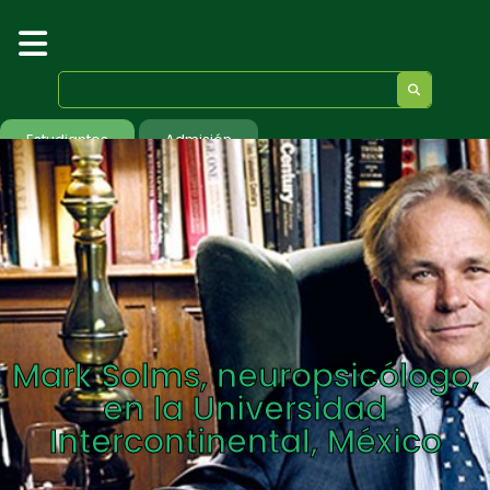
Estudiantes
Admisión
Mark Solms, neuropsicólogo,
en la Universidad
Intercontinental, México