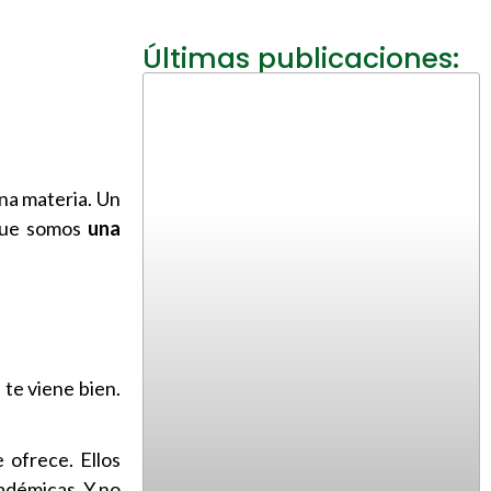
Últimas publicaciones:
na materia. Un
rque somos
una
o
te viene bien.
 ofrece. Ellos
cadémicas. Y no