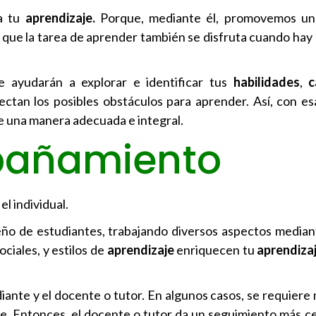
ra tu
aprendizaje.
Porque, mediante él, promovemos un
es que la tarea de aprender también se disfruta cuando ha
 ayudarán a explorar e identificar tus
habilidades
,
c
ctan los posibles obstáculos para aprender. Así, con es
e una manera adecuada e integral.
pañamiento
 el individual.
ño de estudiantes, trabajando diversos aspectos median
ociales, y estilos de
aprendizaje
enriquecen tu
aprendiza
diante y el docente o tutor. En algunos casos, se requier
te. Entonces, el docente o tutor da un seguimiento más ce