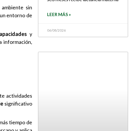
 ambiente sin
LEER MÁS »
y un entorno de
06/08/2026
apacidades
y
a información,
te actividades
je
significativo
e más tiempo de
rcano y aplica