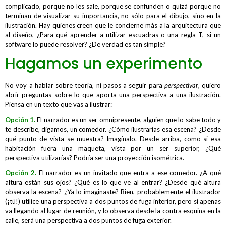
complicado, porque no les sale, porque se confunden o quizá porque no
terminan de visualizar su importancia, no sólo para el dibujo, sino en la
ilustración. Hay quienes creen que le concierne más a la arquitectura que
al diseño, ¿Para qué aprender a utilizar escuadras o una regla T, si un
software lo puede resolver? ¿De verdad es tan simple?
Hagamos un experimento
No voy a hablar sobre teoría, ni pasos a seguir para
perspectivar
, quiero
abrir preguntas sobre lo que aporta una perspectiva a una ilustración.
Piensa en un texto que vas a ilustrar:
Opción 1.
El narrador es un ser omnipresente, alguien que lo sabe todo y
te describe, digamos, un comedor. ¿Cómo ilustrarías esa escena? ¿Desde
qué punto de vista se muestra? Imagínalo. Desde arriba, como si esa
habitación fuera una maqueta, vista por un ser superior, ¿Qué
perspectiva utilizarías? Podría ser una proyección isométrica.
Opción 2.
El narrador es un invitado que entra a ese comedor. ¿A qué
altura están sus ojos? ¿Qué es lo que ve al entrar? ¿Desde qué altura
observa la escena? ¿Ya lo imaginaste? Bien, probablemente el ilustrador
(¡tú!) utilice una perspectiva a dos puntos de fuga interior, pero si apenas
va llegando al lugar de reunión, y lo observa desde la contra esquina en la
calle, será una perspectiva a dos puntos de fuga exterior.