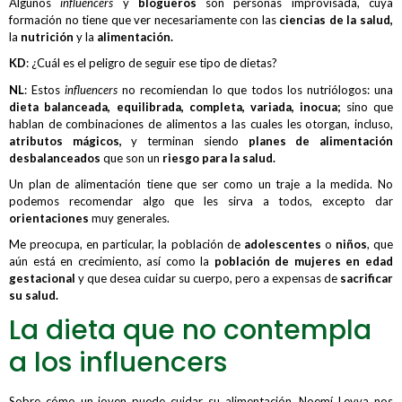
Algunos
influencers
y
blogueros
son personas improvisada, cuya
formación no tiene que ver necesariamente con las
ciencias de la salud,
la
nutrición
y la
alimentación.
KD
: ¿Cuál es el peligro de seguir ese tipo de dietas?
NL
: Estos
influencers
no recomiendan lo que todos los nutriólogos: una
dieta balanceada, equilibrada, completa, variada, inocua;
sino que
hablan de combinaciones de alimentos a las cuales les otorgan, incluso,
atributos mágicos,
y terminan siendo
planes de alimentación
desbalanceados
que son un
riesgo para la salud.
Un plan de alimentación tiene que ser como un traje a la medida. No
podemos recomendar algo que les sirva a todos, excepto dar
orientaciones
muy generales.
Me preocupa, en particular, la población de
adolescentes
o
niños
, que
aún está en crecimiento, así como la
población de mujeres en edad
gestacional
y que desea cuidar su cuerpo, pero a expensas de
sacrificar
su salud.
La dieta que no contempla
a los influencers
Sobre cómo un joven puede cuidar su alimentación, Noemí Leyva nos