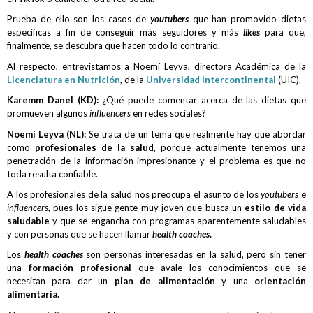
Prueba de ello son los casos de
youtubers
que han promovido dietas
específicas a fin de conseguir más seguidores y más
likes
para que,
finalmente, se descubra que hacen todo lo contrario.
Al respecto, entrevistamos a Noemí Leyva, directora Académica de la
Licenciatura en Nutrición
, de la
Universidad Intercontinental
(UIC).
Karemm Danel (KD):
¿Qué puede comentar acerca de las dietas que
promueven algunos
influencers
en redes sociales?
Noemí Leyva (NL):
Se trata de un tema que realmente hay que abordar
como
profesionales de la salud,
porque actualmente tenemos una
penetración de la información impresionante y el problema es que no
toda resulta confiable.
A los profesionales de la salud nos preocupa el asunto de los
youtubers
e
influencers
, pues los sigue gente muy joven que busca un
estilo de vida
saludable
y que se engancha con programas aparentemente saludables
y con personas que se hacen llamar
health coaches
.
Los
health coaches
son personas interesadas en la salud, pero sin tener
una
formación profesional
que avale los conocimientos que se
necesitan para dar un
plan de alimentación
y una
orientación
alimentaria.