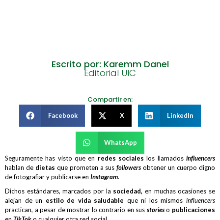
Escrito por: Karemm Danel
Editorial UIC
Compartir en:
Facebook
X
LinkedIn
WhatsApp
Seguramente has visto que en
redes sociales
los llamados
influencers
hablan de
dietas
que prometen a sus
followers
obtener un cuerpo digno
de fotografiar y publicarse en
Instagram
.
Dichos estándares, marcados por la
sociedad,
en muchas ocasiones se
alejan de un
estilo de vida saludable
que ni los mismos
influencers
practican, a pesar de mostrar lo contrario en sus
stories
o
publicaciones
en
TikTok
o cualquier otra red social.