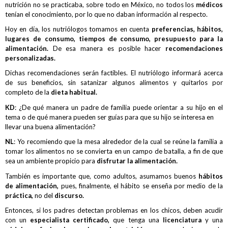
nutrición no se practicaba, sobre todo en México, no todos los
médicos
tenían el conocimiento, por lo que no daban información al respecto.
Hoy en día, los nutriólogos tomamos en cuenta
preferencias, hábitos,
lugares de consumo, tiempos de consumo, presupuesto para la
alimentación.
De esa manera es posible hacer
recomendaciones
personalizadas.
Dichas recomendaciones serán factibles. El nutriólogo informará acerca
de sus beneficios, sin satanizar algunos alimentos y quitarlos por
completo de la
dieta habitual.
KD
: ¿De qué manera un padre de familia puede orientar a su hijo en el
tema o de qué manera pueden ser guías para que su hijo se interesa en
llevar una buena alimentación?
NL
: Yo recomiendo que la mesa alrededor de la cual se reúne la familia a
tomar los alimentos no se convierta en un campo de batalla, a fin de que
sea un ambiente propicio para
disfrutar la alimentación.
También es importante que, como adultos, asumamos buenos
hábitos
de alimentación,
pues, finalmente, el hábito se enseña por medio de la
práctica,
no del
discurso.
Entonces, si los padres detectan problemas en los chicos, deben acudir
con un
especialista certificado,
que tenga una
licenciatura
y una