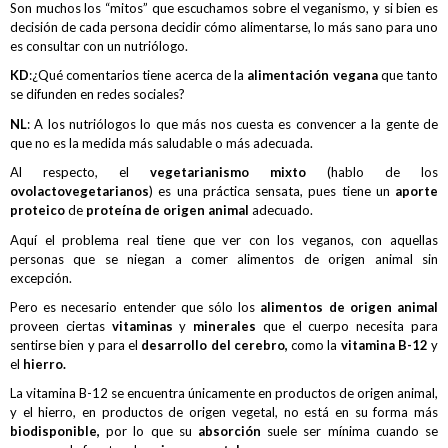
Son muchos los “mitos” que escuchamos sobre el veganismo, y si bien es
decisión de cada persona decidir cómo alimentarse, lo más sano para uno
es consultar con un nutriólogo.
KD
:¿Qué comentarios tiene acerca de la
alimentación vegana
que tanto
se difunden en redes sociales?
NL
: A los nutriólogos lo que más nos cuesta es convencer a la gente de
que no es la medida más saludable o más adecuada.
Al respecto, el
vegetarianismo mixto
(hablo de los
ovolactovegetarianos
) es una práctica sensata, pues tiene un
aporte
proteico
de
proteína de origen animal
adecuado.
Aquí el problema real tiene que ver con los veganos, con aquellas
personas que se niegan a comer alimentos de origen animal sin
excepción.
Pero es necesario entender que sólo los
alimentos de origen animal
proveen ciertas
vitaminas
y
minerales
que el cuerpo necesita para
sentirse bien y para el
desarrollo del cerebro,
como la
vitamina B-12
y
el
hierro.
La vitamina B-12 se encuentra únicamente en productos de origen animal,
y el hierro, en productos de origen vegetal, no está en su forma más
biodisponible,
por lo que su
absorción
suele ser mínima cuando se