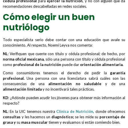
cédula profesional
para
ejercer la nutrición
, y no con alguien que da
recomendaciones descabelladas en redes sociales.
Cómo elegir un buen
nutriólogo
Todo especialista serio debe contar con una educación que avale su
conocimiento. Al respecto, Noemí Leyva nos comenta:
NL
: Verifiquen que cuente con título y cédula profesional; de hecho, por
norma oficial mexicana,
sólo una persona con título y cédula profesional
como
profesional de la nutrición
puede dar
orientación alimentaria.
Como consumidores tenemos el derecho de pedir la
garantía
profesional.
Una persona con una licenciatura sabrá cuáles son las
consecuencias de una
alimentación no saludable
y de una
alimentación limitada
y no incentivará tales prácticas.
KD
: ¿Adónde pueden acudir los jóvenes para obtener más información al
respecto?
NL
: En la UIC tenemos nuestra
Clínica de Nutrición
, donde ofrecemos
consultas
y les hacemos un
diagnóstico;
se les mide su
porcentaje de
grasa y
su
masa muscular
tienen y evaluamos si están comiendo bien.