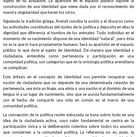
sujeto en su actuación. La aparición en el espacio público supone la
construcción de una identidad que viene dada por
el reconocimiento
de
nuestra singularidad que hacen los otros.
Siguiendo la tradición griega, Arendt concibe la acción y el discurso como
las actividades constitutivas del núcleo de la política y deposita en ellas la
dignidad que diferencia al hombre de los animales. Todo individuo en el
momento de su nacimiento dispone de una identidad “natural”, pero ésta
no es la que lo hace propiamente humano. Será su aparición en el espacio
público lo que dote al sujeto de identidad. De manera que identidad y
ciudadanía, entendida como pertenencia y participación en una
comunidad política, son categorías que en la ontología política arendtiana
se coimplican.
Este énfasis en el concepto de identidad nos permite recuperar una
noción de ciudadanía que no depende de una determinada relación de
pertenencia, sea ésta un linaje, una etnia o una nación ni al dominio de una
lengua ni a un lugar de nacimiento, sino que se asocia fundamentalmente
con el hecho de compartir una vida en común en el marco de una
comunidad política.
La concepción de la política recién esbozada se basa sobre todo en una
idea de la ciudadanía activa, cuyo valor fundamental se centra en la
participación cívica y la deliberación colectiva sobre todos los asuntos
que conciernen a la comunidad política. La referencia no es, pues, la