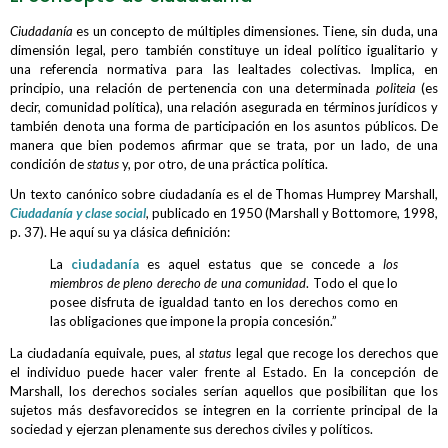
Ciudadanía
es un concepto de múltiples dimensiones. Tiene, sin duda, una
dimensión legal, pero también constituye un ideal político igualitario y
una referencia normativa para las lealtades colectivas. Implica, en
principio, una relación de pertenencia con una determinada
politeia
(es
decir, comunidad política), una relación asegurada en términos jurídicos y
también denota una forma de participación en los asuntos públicos. De
manera que bien podemos afirmar que se trata, por un lado, de una
condición de
status
y, por otro, de una práctica política.
Un texto canónico sobre ciudadanía es el de Thomas Humprey Marshall,
Ciudadanía y clase social
, publicado en 1950 (Marshall y Bottomore, 1998,
p. 37). He aquí su ya clásica definición:
La
ciudadanía
es aquel estatus que se concede a
los
miembros de pleno derecho de una comunidad
. Todo el que lo
posee disfruta de igualdad tanto en los derechos como en
las obligaciones que impone la propia concesión.”
La ciudadanía equivale, pues, al
status
legal que recoge los derechos que
el individuo puede hacer valer frente al Estado. En la concepción de
Marshall, los derechos sociales serían aquellos que posibilitan que los
sujetos más desfavorecidos se integren en la corriente principal de la
sociedad y ejerzan plenamente sus derechos civiles y políticos.