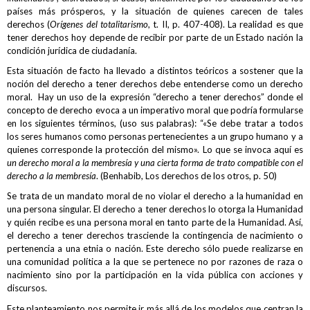
países más prósperos, y la situación de quienes carecen de tales
derechos (
Orígenes del totalitarismo
, t. II, p. 407-408). La realidad es que
tener derechos hoy depende de recibir por parte de un Estado nación la
condición jurídica de ciudadanía.
Esta situación de facto ha llevado a distintos teóricos a sostener que la
noción del derecho a tener derechos debe entenderse como un derecho
moral. Hay un uso de la expresión “derecho a tener derechos” donde el
concepto de derecho evoca a un imperativo moral que podría formularse
en los siguientes términos, (uso sus palabras): “«Se debe tratar a todos
los seres humanos como personas pertenecientes a un grupo humano y a
quienes corresponde la protección del mismo». Lo que se invoca aquí es
un derecho moral a la membresía y una cierta forma de trato compatible con el
derecho a la membresía
. (Benhabib, Los derechos de los otros, p. 50)
Se trata de un mandato moral de no violar el derecho a la humanidad en
una persona singular. El derecho a tener derechos lo otorga la Humanidad
y quién recibe es una persona moral en tanto parte de la Humanidad. Así,
el derecho a tener derechos trasciende la contingencia de nacimiento o
pertenencia a una etnia o nación. Este derecho sólo puede realizarse en
una comunidad política a la que se pertenece no por razones de raza o
nacimiento sino por la participación en la vida pública con acciones y
discursos.
Este planteamiento nos permite ir más allá de los modelos que centran la