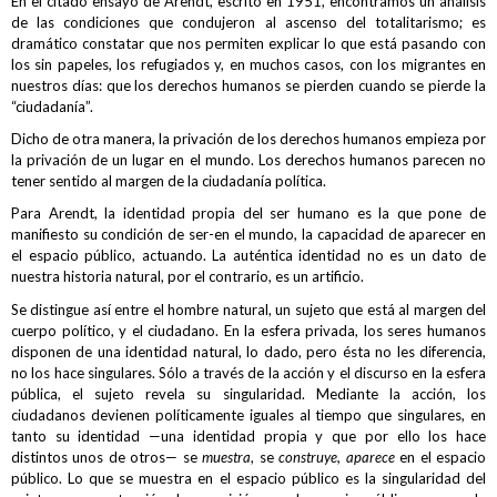
En el citado ensayo de Arendt, escrito en 1951, encontramos un análisis
de las condiciones que condujeron al ascenso del totalitarismo; es
dramático constatar que nos permiten explicar lo que está pasando con
los sin papeles, los refugiados y, en muchos casos, con los migrantes en
nuestros días: que los derechos humanos se pierden cuando se pierde la
“ciudadanía”.
Dicho de otra manera, la privación de los derechos humanos empieza por
la privación de un lugar en el mundo. Los derechos humanos parecen no
tener sentido al margen de la ciudadanía política.
Para Arendt, la identidad propia del ser humano es la que pone de
manifiesto su condición de ser-en el mundo, la capacidad de aparecer en
el espacio público, actuando. La auténtica identidad no es un dato de
nuestra historia natural, por el contrario, es un artificio.
Se distingue así entre el hombre natural, un sujeto que está al margen del
cuerpo político, y el ciudadano. En la esfera privada, los seres humanos
disponen de una identidad natural, lo dado, pero ésta no les diferencia,
no los hace singulares. Sólo a través de la acción y el discurso en la esfera
pública, el sujeto revela su singularidad. Mediante la acción, los
ciudadanos devienen políticamente iguales al tiempo que singulares, en
tanto su identidad —una identidad propia y que por ello los hace
distintos unos de otros— se
muestra
, se
construye, aparece
en el espacio
público. Lo que se muestra en el espacio público es la singularidad del