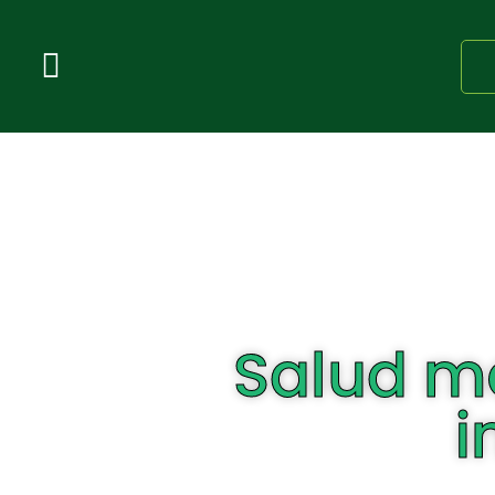
Salud me
i