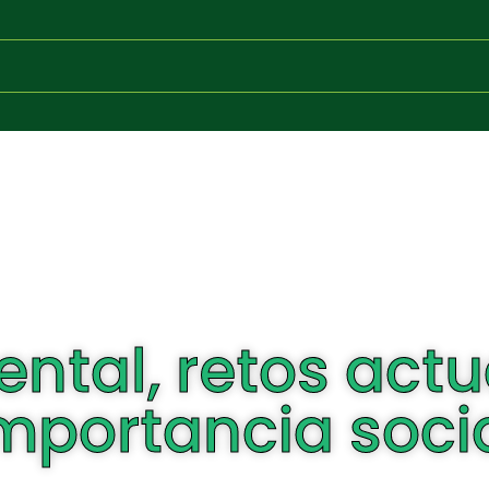
ntal, retos actu
mportancia soci