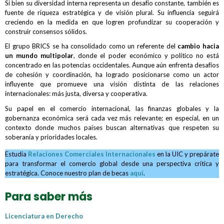
Si bien su diversidad interna representa un desafío constante, también es
fuente de riqueza estratégica y de visión plural. Su influencia seguirá
creciendo en la medida en que logren profundizar su cooperación y
construir consensos sólidos.
El grupo BRICS se ha consolidado como un referente del
cambio hacia
un
mundo multipolar
, donde el poder económico y político no está
concentrado en las potencias occidentales. Aunque aún enfrenta desafíos
de cohesión y coordinación, ha logrado posicionarse como un actor
influyente que promueve una visión distinta de las relaciones
internacionales: más justa, diversa y cooperativa.
Su papel en el comercio internacional, las finanzas globales y la
gobernanza económica será cada vez más relevante; en especial, en un
contexto donde muchos países buscan alternativas que respeten su
soberanía y prioridades locales.
Estudia
Relaciones Comerciales Internacionales
en la UIC y prepárate
para transformar el comercio global desde una perspectiva crítica y
estratégica. Conoce nuestro plan de becas
aquí
.
Para saber más
Licenciatura en Derecho