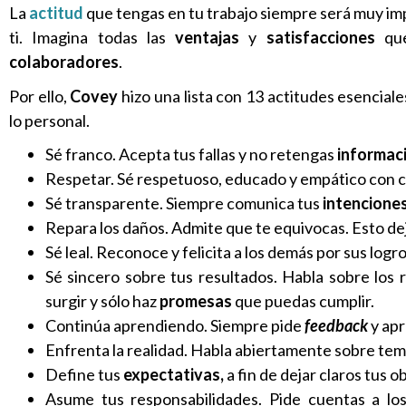
La
actitud
que tengas en tu trabajo siempre será muy im
ti. Imagina todas las
ventajas
y
satisfacciones
qu
colaboradores
.
Por ello,
Covey
hizo una lista con 13 actitudes esenciale
lo personal.
Sé franco. Acepta tus fallas y no retengas
informac
Respetar. Sé respetuoso, educado y empático con c
Sé transparente. Siempre comunica tus
intencione
Repara los daños. Admite que te equivocas. Esto de
Sé leal. Reconoce y felicita a los demás por sus logr
Sé sincero sobre tus resultados. Habla sobre los 
surgir y sólo haz
promesas
que puedas cumplir.
Continúa aprendiendo. Siempre pide
feedback
y ap
Enfrenta la realidad. Habla abiertamente sobre te
Define tus
expectativas,
a fin de dejar claros tus o
Asume tus responsabilidades. Pide cuentas a lo