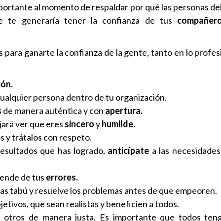
portante al momento de respaldar por qué las personas de
e te generaría tener la confianza de tus
compañero
s para ganarte la confianza de la gente, tanto en lo profe
ión.
ualquier persona dentro de tu organización.
s
de manera auténtica y con
apertura.
jará ver que eres
sincero
y
humilde.
os y trátalos con respeto.
resultados que has logrado,
anticípate
a las necesidades
rende de tus
errores.
mas tabú y resuelve los problemas antes de que empeoren.
bjetivos, que sean realistas y beneficien a todos.
s otros de manera justa. Es importante que todos teng