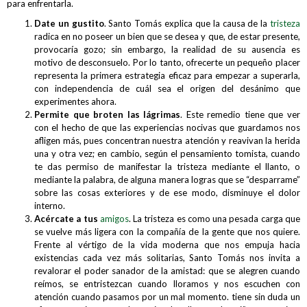
para enfrentarla.
Date un gustito
. Santo Tomás explica que la causa de la
tristeza
radica en no poseer un bien que se desea y que, de estar presente,
provocaría gozo; sin embargo, la realidad de su ausencia es
motivo de desconsuelo. Por lo tanto, ofrecerte un pequeño placer
representa la primera estrategia eficaz para empezar a superarla,
con independencia de cuál sea el origen del desánimo que
experimentes ahora.
Permite que broten las lágrimas
. Este remedio tiene que ver
con el hecho de que las experiencias nocivas que guardamos nos
afligen más, pues concentran nuestra atención y reavivan la herida
una y otra vez; en cambio, según el pensamiento tomista, cuando
te das permiso de manifestar la tristeza mediante el llanto, o
mediante la palabra, de alguna manera logras que se “desparrame”
sobre las cosas exteriores y de ese modo, disminuye el dolor
interno.
Acércate a tus
amigos
. La tristeza es como una pesada carga que
se vuelve más ligera con la compañía de la gente que nos quiere.
Frente al vértigo de la vida moderna que nos empuja hacia
existencias cada vez más solitarias, Santo Tomás nos invita a
revalorar el poder sanador de la amistad: que se alegren cuando
reímos, se entristezcan cuando lloramos y nos escuchen con
atención cuando pasamos por un mal momento. tiene sin duda un