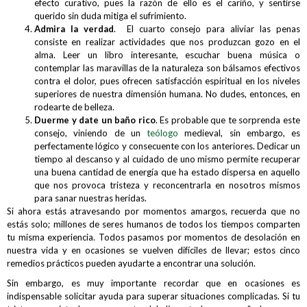
efecto curativo, pues la razón de ello es el cariño, y sentirse
querido sin duda mitiga el sufrimiento.
Admira la verdad
.
El cuarto consejo para aliviar las penas
consiste en realizar actividades que nos produzcan gozo en el
alma. Leer un libro interesante, escuchar buena música o
contemplar las maravillas de la naturaleza son bálsamos efectivos
contra el dolor, pues ofrecen satisfacción espiritual en los niveles
superiores de nuestra dimensión humana. No dudes, entonces, en
rodearte de belleza.
Duerme y date un baño rico
. Es probable que te sorprenda este
consejo, viniendo de un
teólogo
medieval, sin embargo, es
perfectamente lógico y consecuente con los anteriores. Dedicar un
tiempo al descanso y al cuidado de uno mismo permite recuperar
una buena cantidad de energía que ha estado dispersa en aquello
que nos provoca tristeza y reconcentrarla en nosotros mismos
para sanar nuestras heridas.
Si ahora estás atravesando por momentos amargos, recuerda que no
estás solo; millones de seres humanos de todos los tiempos comparten
tu misma experiencia. Todos pasamos por momentos de desolación en
nuestra vida y en ocasiones se vuelven difíciles de llevar; estos cinco
remedios prácticos pueden ayudarte a encontrar una solución.
Sin embargo, es muy importante recordar que en ocasiones es
indispensable solicitar ayuda para superar situaciones complicadas. Si tu