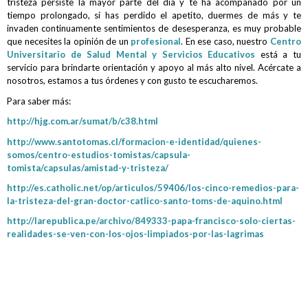
tristeza persiste la mayor parte del día y te ha acompañado por un
tiempo prolongado, si has perdido el apetito, duermes de más y te
invaden continuamente sentimientos de desesperanza, es muy probable
que necesites la opinión de un
profesional
. En ese caso, nuestro
Centro
Universitario de Salud Mental y Servicios Educativos
está a tu
servicio para brindarte orientación y apoyo al más alto nivel. Acércate a
nosotros, estamos a tus órdenes y con gusto te escucharemos.
Para saber más:
http://hjg.com.ar/sumat/b/c38.html
http://www.santotomas.cl/formacion-e-identidad/quienes-
somos/centro-estudios-tomistas/capsula-
tomista/capsulas/amistad-y-tristeza/
http://es.catholic.net/op/articulos/59406/los-cinco-remedios-para-
la-tristeza-del-gran-doctor-catlico-santo-toms-de-aquino.html
http://larepublica.pe/archivo/849333-papa-francisco-solo-ciertas-
realidades-se-ven-con-los-ojos-limpiados-por-las-lagrimas