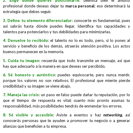
2. Elige dónde quieres posicionarte
: delimita bien el ámbito
profesional donde deseas dejar tu
marca personal
; eso determinará la
estrategia que debes seguir.
3. Define tu elemento diferenciador
: conocerte es fundamental, pues
así sabrás hasta dónde puedes llegar. Identifica tus capacidades y
talentos para potenciarlos y tus debilidades para minimizarlas.
4. Devuelve lo recibido
: el talento no lo es todo, pero, si lo pones al
servicio y beneficio de los demás, atraerás atención positiva. Los actos
buenos permanecen en la memoria.
5. Cuida tu imagen
: recuerda que todo transmite un mensaje, así que
hay que adecuarlo a la manera en que deseas ser percibido.
6. Sé honesto y auténtico
: puedes equivocarte, pero nunca mentir,
porque los valores no son relativos. El profesional que miente pierde
credibilidad y su imagen se viene abajo.
7. Maneja las crisis
: un paso en falso puede dañar tu reputación, por lo
que el tiempo de respuesta es vital; cuanto más pronto asumas tu
responsabilidad, más posibilidades tendrás de enmendar los errores.
8. Sé visible y accesible
: Asiste a eventos y haz
networking
, así
conocerás personas que te ayuden a promover tu negocio o a generar
alianzas que beneficien a tu empresa.