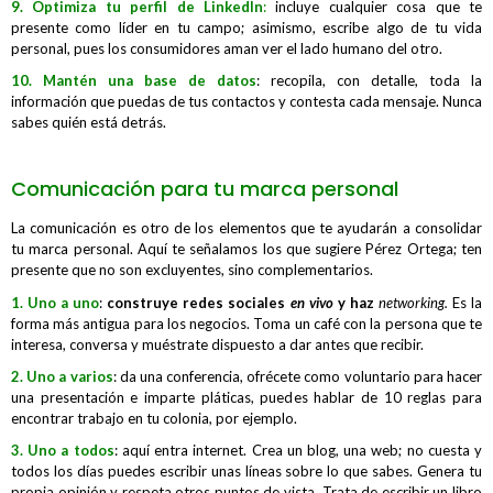
9.
Optimiza tu perfil de LinkedIn
:
incluye cualquier cosa que te
presente como líder en tu campo; asimismo, escribe algo de tu vida
personal, pues los consumidores aman ver el lado humano del otro.
10. Mantén una base de datos
: recopila, con detalle, toda la
información que puedas de tus contactos y contesta cada mensaje. Nunca
sabes quién está detrás.
Comunicación para tu marca personal
La comunicación es otro de los elementos que te ayudarán a consolidar
tu marca personal. Aquí te señalamos los que sugiere Pérez Ortega; ten
presente que no son excluyentes, sino complementarios.
1. Uno a uno
:
construye redes sociales
en vivo
y haz
networking.
Es la
forma más antigua para los negocios. Toma un café con la persona que te
interesa, conversa y muéstrate dispuesto a dar antes que recibir.
2. Uno a varios
: da una conferencia, ofrécete como voluntario para hacer
una presentación e imparte pláticas, puedes hablar de 10 reglas para
encontrar trabajo en tu colonia, por ejemplo.
3. Uno a todos
: aquí entra internet. Crea un blog, una web; no cuesta y
todos los días puedes escribir unas líneas sobre lo que sabes. Genera tu
propia opinión y respeta otros puntos de vista. Trata de escribir un libro