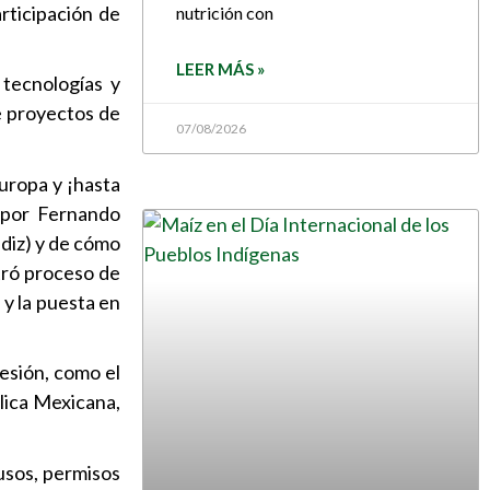
articipación de
nutrición con
LEER MÁS »
 tecnologías y
de proyectos de
07/08/2026
uropa y ¡hasta
a por Fernando
diz) y de cómo
tró proceso de
 y la puesta en
resión, como el
blica Mexicana,
 usos, permisos