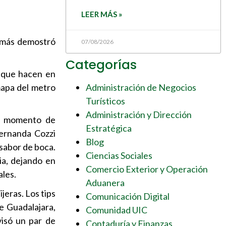
LEER MÁS »
z más demostró
07/08/2026
Categorías
o que hacen en
mapa del metro
Administración de Negocios
Turísticos
Administración y Dirección
al momento de
Estratégica
Fernanda Cozzi
Blog
 sabor de boca.
Ciencias Sociales
ia, dejando en
Comercio Exterior y Operación
ales.
Aduanera
ijeras. Los tips
Comunicación Digital
e Guadalajara,
Comunidad UIC
visó un par de
Contaduría y Finanzas