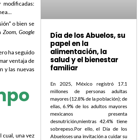
 modificadas:
ínea…
ión” o bien se
en
Zoom, Google
Día de los Abuelos, su
papel en la
alimentación, la
ero ha seguido
salud y el bienestar
omar ventaja de
familiar
n y las nuevas
En 2025, México registró 17.1
ampo
millones de personas adultas
mayores (12.8% de la población); de
ellas, 6.9% de los adultos mayores
mexicanos presenta
desnutrición,mientras 42.4% tiene
sobrepeso.Por ello, el Día de los
el cual, una vez
Abueloses una invitación a cuidar su