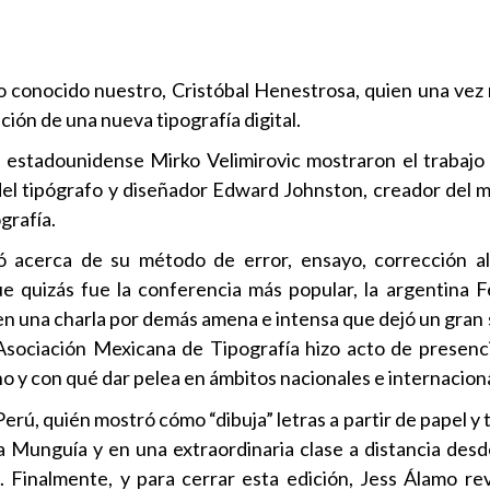
ejo conocido nuestro, Cristóbal Henestrosa, quien una ve
ción de una nueva tipografía digital.
 estadounidense Mirko Velimirovic mostraron el trabaj
el tipógrafo y diseñador Edward Johnston, creador del 
grafía.
có acerca de su método de error, ensayo, corrección 
ue quizás fue la conferencia más popular, la argentina 
a en una charla por demás amena e intensa que dejó un gran
sociación Mexicana de Tipografía hizo acto de presenc
o y con qué dar pelea en ámbitos nacionales e internacion
 Perú, quién mostró cómo “dibuja” letras a partir de papel y t
 Munguía y en una extraordinaria clase a distancia desd
 Finalmente, y para cerrar esta edición, Jess Álamo re