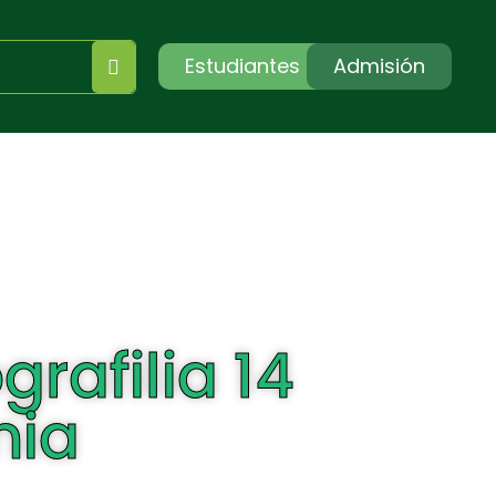
Estudiantes
Admisión
grafilia 14
mia