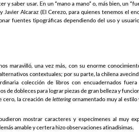
ocer y saber usar. En un “mano a mano” o, más bien, un “f
y Javier Alcaraz (El Cerezo, para quienes tenemos el e
nar fuentes tipográficas dependiendo del uso y usuario
, nos maravilló, una vez más, con su enorme conocimient
alternativos contextuales; por su parte, la chilena aveci
aordinaria colección de libros con encuadernados fuer
os de dobleces para lograr piezas de gran belleza y funcio
 cero, la creación de
lettering
ornamentado muy al estilo v
es pudieron mostrar caracteres y especímenes al muy e
demás amable y certera hizo observaciones atinadísimas.