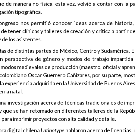
e de manera no física, esta vez, volvió a contar con la p
gación tipográfica.
ongreso nos permitió conocer ideas acerca de historia,
 tener clínicas y talleres de creación y crítica a partir 
 de los asistentes.
s de distintas partes de México, Centro y Sudamérica, E
 con perspectiva de género y modos de trabajo impartid
s modos medievales de producción (maestro, oficial y apren
l colombiano Oscar Guerrero Cañizares, por su parte, mos
 la experiencia adquirida en la Universidad de Buenos Aires
rra natal.
 una investigación acerca de técnicas tradicionales de imp
o y que se han retomado en diferentes talleres de la Repú
ara imprimir proyectos con alta calidad y detalle.
ra digital chilena
Latinotype
hablaron acerca de licencias,